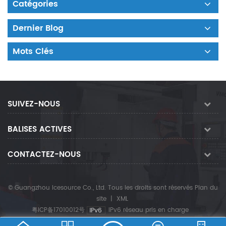
Catégories
Dernier Blog
Mots Clés
SUIVEZ-NOUS
BALISES ACTIVES
CONTACTEZ-NOUS
© Guangzhou Icesource Co., Ltd. Tous les droits sont réservés
Plan du
site
|
XML
粤ICP备17010012号
IPv6 réseau pris en charge