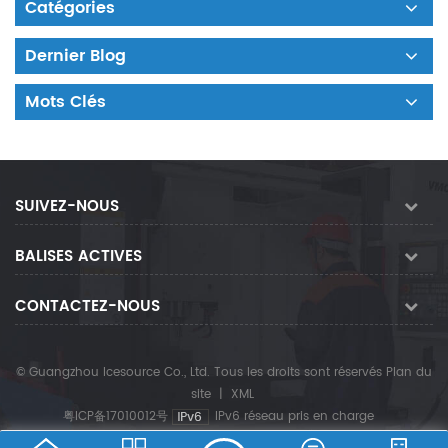
Catégories
Dernier Blog
Mots Clés
SUIVEZ-NOUS
BALISES ACTIVES
CONTACTEZ-NOUS
© Guangzhou Icesource Co., Ltd. Tous les droits sont réservés
Plan du
site
|
XML
粤ICP备17010012号
IPv6 réseau pris en charge