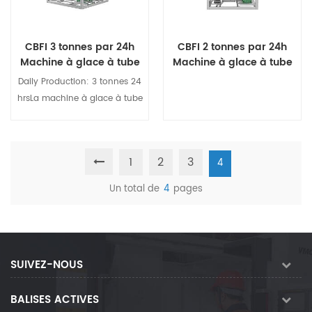
vous.
spéciale ince machines
fabriquées selon par
demande.
CBFI 3 tonnes par 24h
CBFI 2 tonnes par 24h
Machine à glace à tube
Machine à glace à tube
Daily Production: 3 tonnes 24
hrsLa machine à glace à tube
de 3 tonnes est un bon choix
pour la glace commerciale
Business.
1
2
3
4
Voir les détails
Voir les détails
Un total de
4
pages
SUIVEZ-NOUS
BALISES ACTIVES