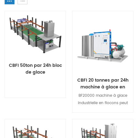
CBFI 50ton par 24h bloc
de glace
MakingMachine
CBFI 20 tonnes par 24h
machine à glace en
flocons
BF20000 machine à glace
industrielle en flocons peut
produire de la glace en
flocons blancs secs et lâches
Voir les détails
une épaisseur de 1,5-2,2 m et
d'un diamètre de 12-45 mm.
Voir les détails