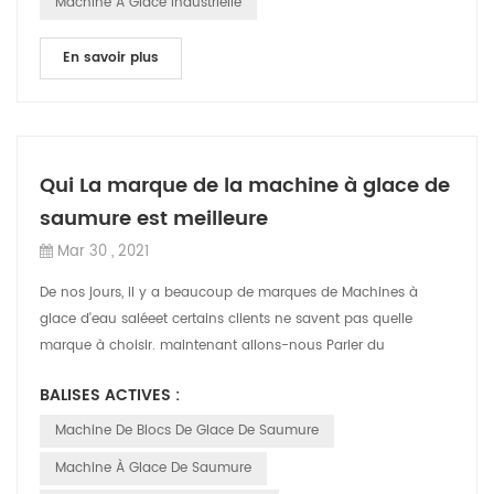
Machine À Glace Industrielle
En savoir plus
Qui La marque de la machine à glace de
saumure est meilleure
Mar 30 , 2021
De nos jours, il y a beaucoup de marques de Machines à
glace d'eau saléeet certains clients ne savent pas quelle
marque à choisir. maintenant allons-nous Parler du
Guangzhou Bingquan Type de saumure B...
BALISES ACTIVES :
Machine De Blocs De Glace De Saumure
Machine À Glace De Saumure