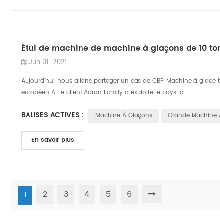
Étui de machine de machine à glaçons de 10 to
Jun 01 , 2021
Aujourd'hui, nous allons partager un cas de CBFI Machine à glace
européen A. Le client Aaron Family a exploité le pays la ...
BALISES ACTIVES :
Machine À Glaçons
Grande Machine 
En savoir plus
2
3
4
5
6
1