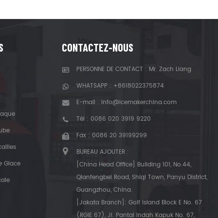
S
CONTACTEZ-NOUS
PERSONNE DE CONTACT : Mr. Zach Liang
WHATSAPP :
+8618022375874
E-mail :
info@icemakerchina.com
laque
Tél :
0086 020 3919 9220
Tube
Fax : 0086 20 39199299
ailles
BUREAU AJOUTER :
e Glace
[China Head Office] Building 101, No.44,
Qianfengbei Road, Shiqi Town, Panyu District,
cale
Guangzhou, China.
[Jakata Branch]: Golf Island Block E No. 67
(RGIE 67), Jl. Pantai Indah Kapuk No. 67,