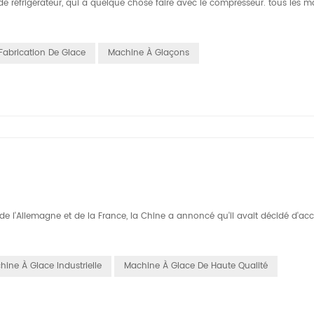
 de réfrigérateur, qui a quelque chose faire avec le compresseur. tous les 
Fabrication De Glace
Machine À Glaçons
 l'Allemagne et de la France, la Chine a annoncé qu'il avait décidé d'acc
hine À Glace Industrielle
Machine À Glace De Haute Qualité