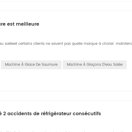
e est meilleure
u saléeet certains clients ne savent pas quelle marque à choisir. mainten
Machine À Glace De Saumure
Machine À Glaçons D'eau Salée
2 accidents de réfrigérateur consécutifs