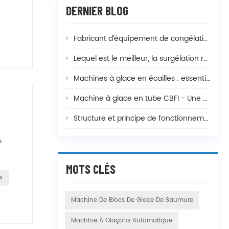
DERNIER BLOG
Fabricant d’équipement de congélation de crevettes et température de congélation
Lequel est le meilleur, la surgélation rapide à double spirale ou à simple spirale, et quelle est la différence ?
Machines à glace en écailles : essentielles pour la pêche, le mélange de béton et la fabrication d'aliments
Machine à glace en tube CBFI - Une solution complète pour vos besoins de production de glace
Structure et principe de fonctionnement des dispositifs de congélation rapide courants
e
MOTS CLÉS
e
Machine De Blocs De Glace De Saumure
Machine À Glaçons Automatique