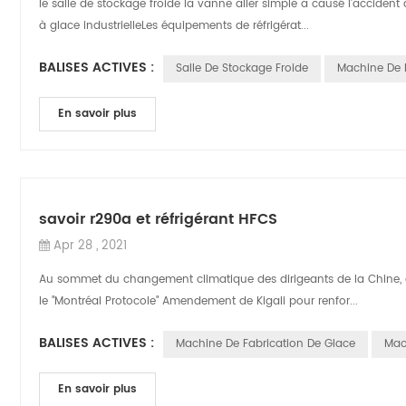
le salle de stockage froide la vanne aller simple a causé l'accident
à glace industrielleLes équipements de réfrigérat...
BALISES ACTIVES :
Salle De Stockage Froide
Machine De 
En savoir plus
savoir r290a et réfrigérant HFCS
Apr 28 , 2021
Au sommet du changement climatique des dirigeants de la Chine, de
le "Montréal Protocole" Amendement de Kigali pour renfor...
BALISES ACTIVES :
Machine De Fabrication De Glace
Mac
En savoir plus