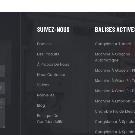
SUIVEZ-NOUS
BALISES ACTIVE
Domicile
Congélateur Tunnel
Des Produits
Machine À Glaçons
Automatique
À Propos De Nous
Machine À Glace En P
Nous Contacter
Machine À Glace En 
Vidéos
Machine À Glace En Éc
Nouvelles
Machine À Emballer D
Blog
Chambre Froide Médi
Politique De
Confidentialité
Congélateur À Spirale
Congélateur À Spirale