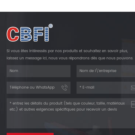
Si vous êtes intéressés par nos produits et souhaitez en savoir plus,
laissez un message ici, nous vous répondrons dès que nous pouvons.