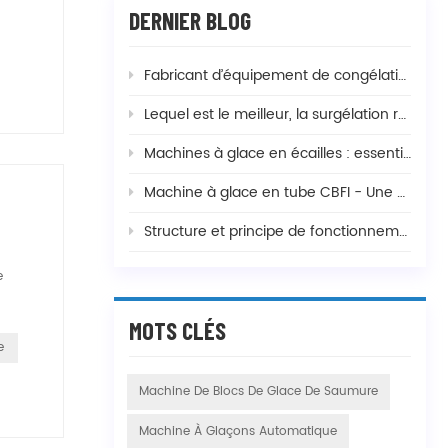
DERNIER BLOG
Fabricant d’équipement de congélation de crevettes et température de congélation
Lequel est le meilleur, la surgélation rapide à double spirale ou à simple spirale, et quelle est la différence ?
Machines à glace en écailles : essentielles pour la pêche, le mélange de béton et la fabrication d'aliments
Machine à glace en tube CBFI - Une solution complète pour vos besoins de production de glace
Structure et principe de fonctionnement des dispositifs de congélation rapide courants
e
MOTS CLÉS
e
Machine De Blocs De Glace De Saumure
Machine À Glaçons Automatique