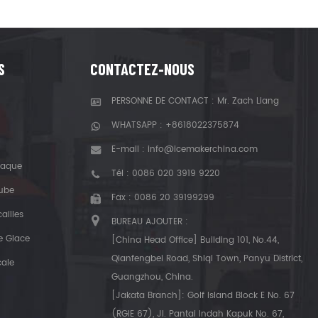
S
CONTACTEZ-NOUS
PERSONNE DE CONTACT : Mr. Zach Liang
WHATSAPP :
+8618022375874
E-mail :
info@icemakerchina.com
laque
Tél :
0086 020 3919 9220
Tube
Fax : 0086 20 39199299
ailles
BUREAU AJOUTER :
e Glace
[China Head Office] Building 101, No.44,
Qianfengbei Road, Shiqi Town, Panyu District,
cale
Guangzhou, China.
[Jakata Branch]: Golf Island Block E No. 67
(RGIE 67), Jl. Pantai Indah Kapuk No. 67,