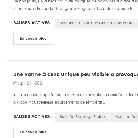
De nos jours, il y a beaucoup de marques de Machines à glace d'ea
allons-nous Parler du Guangzhou Bingquan Type de saumure B...
BALISES ACTIVES :
Machine De Blocs De Glace De Saumure
En savoir plus
une vanne à sens unique peu visible a provoqué 
Apr 23 , 2021
le salle de stockage froide la vanne aller simple a causé l'accident
à glace industrielleLes équipements de réfrigérat...
BALISES ACTIVES :
Salle De Stockage Froide
Machine De 
En savoir plus