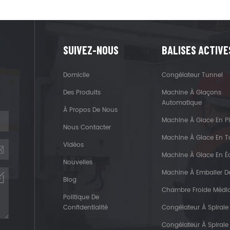
SUIVEZ-NOUS
BALISES ACTIVE
Domicile
Congélateur Tunnel
Des Produits
Machine À Glaçons
Automatique
À Propos De Nous
Machine À Glace En P
Nous Contacter
Machine À Glace En 
Vidéos
Machine À Glace En Éc
Nouvelles
Machine À Emballer D
Blog
Chambre Froide Médi
Politique De
Confidentialité
Congélateur À Spirale
Congélateur À Spirale