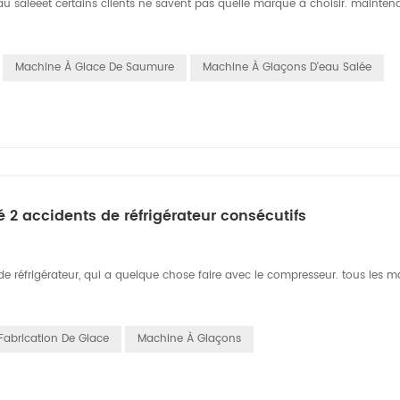
u saléeet certains clients ne savent pas quelle marque à choisir. mainten
Machine À Glace De Saumure
Machine À Glaçons D'eau Salée
2 accidents de réfrigérateur consécutifs
 de réfrigérateur, qui a quelque chose faire avec le compresseur. tous les 
Fabrication De Glace
Machine À Glaçons