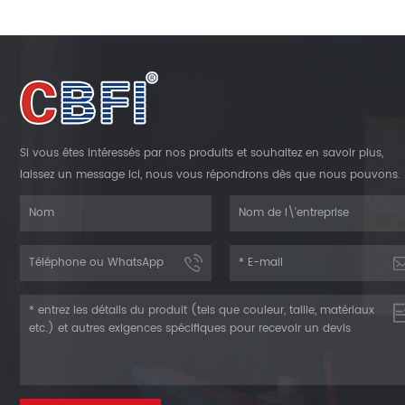
Si vous êtes intéressés par nos produits et souhaitez en savoir plus,
laissez un message ici, nous vous répondrons dès que nous pouvons.