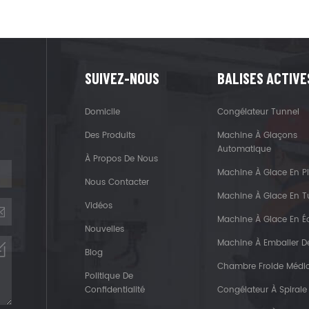
SUIVEZ-NOUS
BALISES ACTIVE
Domicile
Congélateur Tunnel
Des Produits
Machine À Glaçons
Automatique
À Propos De Nous
Machine À Glace En P
Nous Contacter
Machine À Glace En 
Vidéos
Machine À Glace En Éc
Nouvelles
Machine À Emballer D
Blog
Chambre Froide Médi
Politique De
Confidentialité
Congélateur À Spirale