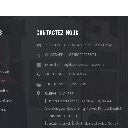
S
CONTACTEZ-NOUS
PERSONNE DE CONTACT : Mr. Zach Liang
WHATSAPP :
+8618022375874
E-mail :
info@icemakerchina.com
laque
Tél :
0086 020 3919 9220
Tube
Fax : 0086 20 39199299
ailles
BUREAU AJOUTER :
e Glace
[China Head Office] Building 101, No.44,
Qianfengbei Road, Shiqi Town, Panyu District,
cale
Guangzhou, China.
[Jakata Branch]: Golf Island Block E No. 67